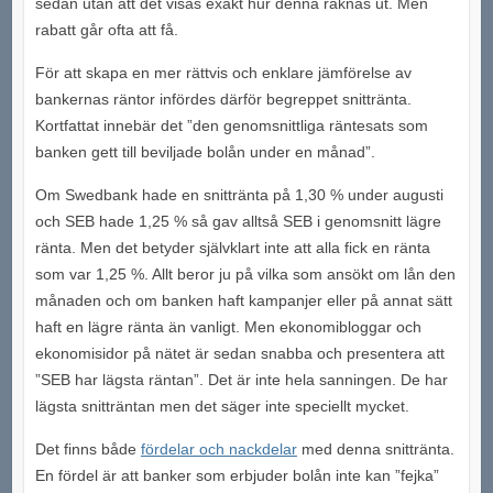
sedan utan att det visas exakt hur denna räknas ut. Men
rabatt går ofta att få.
För att skapa en mer rättvis och enklare jämförelse av
bankernas räntor infördes därför begreppet snittränta.
Kortfattat innebär det ”den genomsnittliga räntesats som
banken gett till beviljade bolån under en månad”.
Om Swedbank hade en snittränta på 1,30 % under augusti
och SEB hade 1,25 % så gav alltså SEB i genomsnitt lägre
ränta. Men det betyder självklart inte att alla fick en ränta
som var 1,25 %. Allt beror ju på vilka som ansökt om lån den
månaden och om banken haft kampanjer eller på annat sätt
haft en lägre ränta än vanligt. Men ekonomibloggar och
ekonomisidor på nätet är sedan snabba och presentera att
”SEB har lägsta räntan”. Det är inte hela sanningen. De har
lägsta snitträntan men det säger inte speciellt mycket.
Det finns både
fördelar och nackdelar
med denna snittränta.
En fördel är att banker som erbjuder bolån inte kan ”fejka”