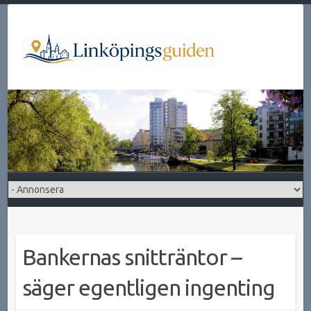
Hoppa
till
innehåll
Bankernas snitträntor –
säger egentligen ingenting