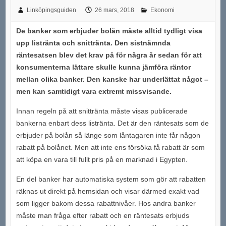
Linköpingsguiden
26 mars, 2018
Ekonomi
De banker som erbjuder bolån måste alltid tydligt visa
upp listränta och snittränta. Den sistnämnda
räntesatsen blev det krav på för några år sedan för att
konsumenterna lättare skulle kunna jämföra räntor
mellan olika banker. Den kanske har underlättat något –
men kan samtidigt vara extremt missvisande.
Innan regeln på att snittränta måste visas publicerade
bankerna enbart dess listränta. Det är den räntesats som de
erbjuder på bolån så länge som låntagaren inte får någon
rabatt på bolånet. Men att inte ens försöka få rabatt är som
att köpa en vara till fullt pris på en marknad i Egypten.
En del banker har automatiska system som gör att rabatten
räknas ut direkt på hemsidan och visar därmed exakt vad
som ligger bakom dessa rabattnivåer. Hos andra banker
måste man fråga efter rabatt och en räntesats erbjuds