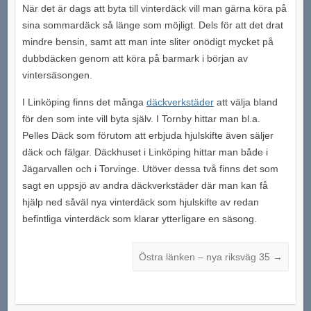
När det är dags att byta till vinterdäck vill man gärna köra på
sina sommardäck så länge som möjligt. Dels för att det drat
mindre bensin, samt att man inte sliter onödigt mycket på
dubbdäcken genom att köra på barmark i början av
vintersäsongen.
I Linköping finns det många
däckverkstäder
att välja bland
för den som inte vill byta själv. I Tornby hittar man bl.a.
Pelles Däck som förutom att erbjuda hjulskifte även säljer
däck och fälgar. Däckhuset i Linköping hittar man både i
Jägarvallen och i Torvinge. Utöver dessa två finns det som
sagt en uppsjö av andra däckverkstäder där man kan få
hjälp ned såväl nya vinterdäck som hjulskifte av redan
befintliga vinterdäck som klarar ytterligare en säsong.
Östra länken – nya riksväg 35
→