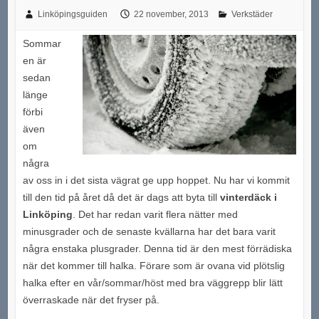
Linköpingsguiden
22 november, 2013
Verkstäder
Sommar
en är
sedan
länge
förbi
även
om
några
av oss in i det sista vägrat ge upp hoppet. Nu har vi kommit
till den tid på året då det är dags att byta till
vinterdäck i
Linköping
. Det har redan varit flera nätter med
minusgrader och de senaste kvällarna har det bara varit
några enstaka plusgrader. Denna tid är den mest förrädiska
när det kommer till halka. Förare som är ovana vid plötslig
halka efter en vår/sommar/höst med bra väggrepp blir lätt
överraskade när det fryser på.