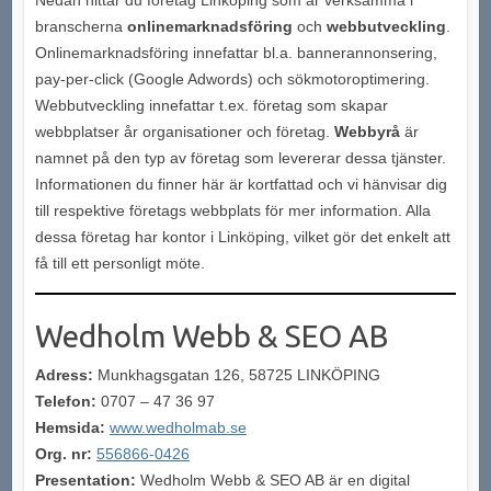
branscherna
onlinemarknadsföring
och
webbutveckling
.
Onlinemarknadsföring innefattar bl.a. bannerannonsering,
pay-per-click (Google Adwords) och sökmotoroptimering.
Webbutveckling innefattar t.ex. företag som skapar
webbplatser år organisationer och företag.
Webbyrå
är
namnet på den typ av företag som levererar dessa tjänster.
Informationen du finner här är kortfattad och vi hänvisar dig
till respektive företags webbplats för mer information. Alla
dessa företag har kontor i Linköping, vilket gör det enkelt att
få till ett personligt möte.
Wedholm Webb & SEO AB
Adress:
Munkhagsgatan 126, 58725 LINKÖPING
Telefon:
0707 – 47 36 97
Hemsida:
www.wedholmab.se
Org. nr:
556866-0426
Presentation:
Wedholm Webb & SEO AB är en digital